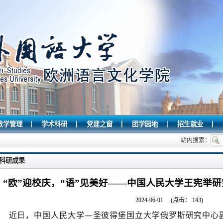
|
|
|
|
|
教学管理
学术科研
党建之窗
团学园地
招生就业
站内搜索：
科研成果
“欧”迎校庆，“语”见美好——中国人民大学王宪举
2024-06-01
(点击：
143
)
近日，中国人民大学—圣彼得堡国立大学俄罗斯研究中心