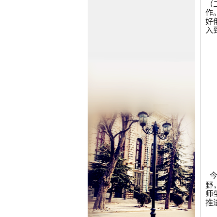
（
作
好
入
野
师
推